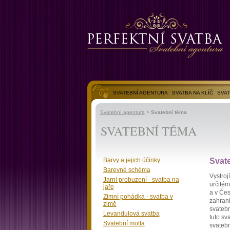
SVATEBNÍ AGENTURA
SVATBA NA KLÍČ
SVAT
SVATEBNÍ FOTOGALERIE
Svatební agentura
>
Svatební téma
SVATEBNÍ TÉMA
Barvy a jejich účinky
Svat
Barevné schéma
Vystroj
Jarní probuzení - svatba na
určitém
jaře
a v Čes
Zimní pohádka - svatba v
zahrani
zimě
svatebn
Levandulová svatba
tuto sv
Svatební motta
svatebn