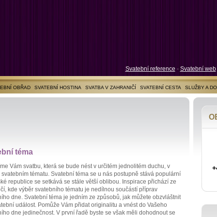
Svatební reference
-
Svatební web
EBNÍ OBŘAD
SVATEBNÍ HOSTINA
SVATBA V ZAHRANIČÍ
SVATEBNÍ CESTA
SLUŽBY A D
O
ební téma
íme Vám svatbu, která se bude nést v určitém jednolitém duchu, v
+
 svatebním tématu. Svatební téma se u nás postupně stává populární
ké republice se setkává se stále větší oblibou. Inspirace přichází ze
čí, kde výběr svatebního tématu je nedílnou součástí příprav
ího dne. Svatební téma je jedním ze způsobů, jak můžete obzvláštnit
atební událost. Pomůže Vám přidat originalitu a vnést do Vašeho
ího dne jedinečnost. V první řadě byste se však měli dohodnout se