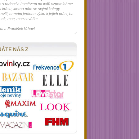
 s radostí a úsměvem na tváři vzpomínáme
u krásu, kterou nám se svými kolegy
ravili, nemám jedinou výtku k jejich práci, ba
ak, moc, moc chválím ...
a a František Vrbovi
NÁTE NÁS Z