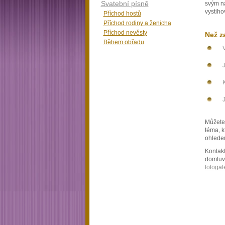
Svatební písně
svým na
vystiho
Příchod hostů
Příchod rodiny a ženicha
Příchod nevěsty
Než z
Během obřadu
Můžete
téma, k
ohledem
Kontakt
domluvt
fotogale