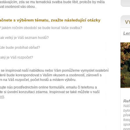
stávajícím, zda se mu tematická svatba bude líbit, protože by měla
vat osobnost vás obou.
ačnete s výběrem tématu, zvažte následující otázky
V
V jakém ročním obodobí se bude konat Vaše svatba?
Len
Jak velký je Váš seznam hostů?
Kde bude probíhat obřad?
Jaký je Váš rozpočet?
 se inspirovat naší nabídkou nebo Vám pomůžeme vymyslet svatební
teré bude korespondovat s Vašim vkusem a osobností, zároveň s
 na Váš rozpočet, počet hostů a místem výběru.
ujte nás prostřednictvím online formuláře, emailu či telefonu a
e si úvodní konzultaci zdarma. Inspirovat se také můžete v naší
rii
.
Ref
Náš 
bylo
přek
foto
spok
pomo