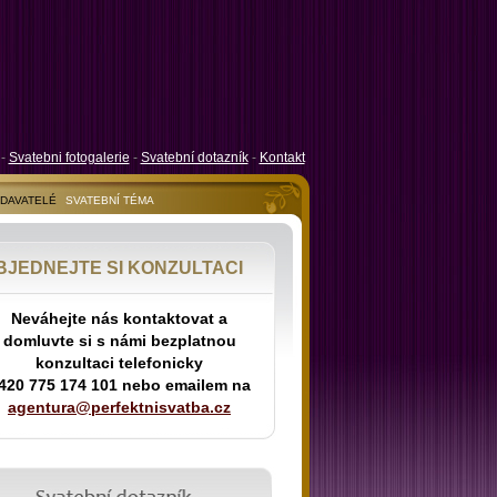
-
Svatebni fotogalerie
-
Svatební dotazník
-
Kontakt
ODAVATELÉ
SVATEBNÍ TÉMA
BJEDNEJTE SI KONZULTACI
Neváhejte nás kontaktovat a
domluvte si s námi bezplatnou
konzultaci telefonicky
420 775 174 101 nebo emailem na
agentura@perfektnisvatba.cz