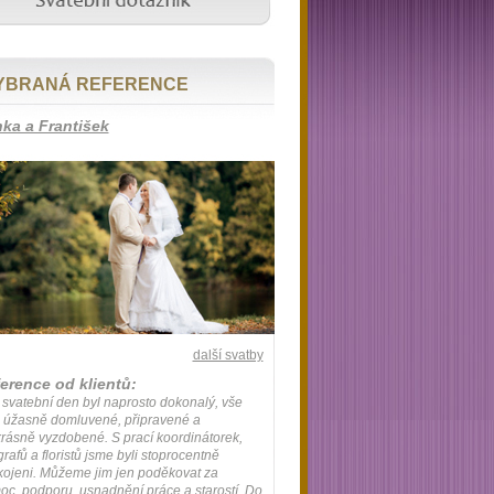
YBRANÁ REFERENCE
ka a František
další svatby
erence od klientů:
svatební den byl naprosto dokonalý, vše
 úžasně domluvené, připravené a
rásně vyzdobené. S prací koordinátorek,
grafů a floristů jsme byli stoprocentně
ojeni. Můžeme jim jen poděkovat za
c, podporu, usnadnění práce a starostí. Do