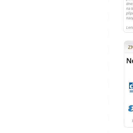
dnes
na t
přip
naop
Lenk
Z