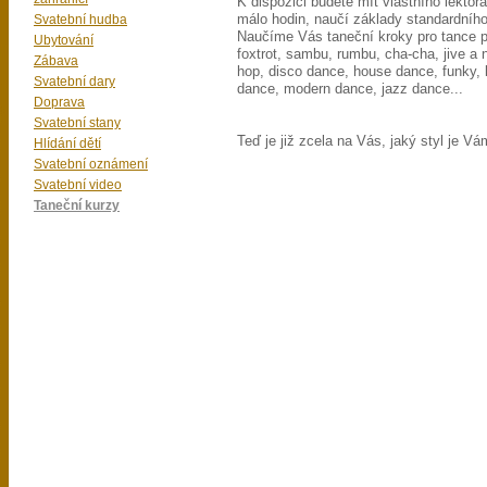
K dispozici budete mít vlastního lektor
Svatební hudba
málo hodin, naučí základy standardníh
Naučíme Vás taneční kroky pro tance po
Ubytování
foxtrot, sambu, rumbu, cha-cha, jive a 
Zábava
hop, disco dance, house dance, funky,
Svatební dary
dance, modern dance, jazz dance...
Doprava
Svatební stany
Teď je již zcela na Vás, jaký styl je Vám
Hlídání dětí
Svatební oznámení
Svatební video
Taneční kurzy