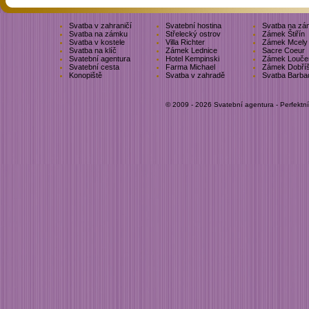
Svatba v zahraničí
Svatební hostina
Svatba na zá
Svatba na zámku
Střelecký ostrov
Zámek Štiřín
Svatba v kostele
Villa Richter
Zámek Mcely
Svatba na klíč
Zámek Lednice
Sacre Coeur
Svatební agentura
Hotel Kempinski
Zámek Louče
Svatební cesta
Farma Michael
Zámek Dobří
Konopiště
Svatba v zahradě
Svatba Barba
© 2009 - 2026 Svatební agentura - Perfektn