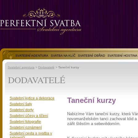
SVATEBNÍ AGENTURA
SVATBA NA KLÍČ
SVATEBNÍ OBŘAD
SVATEBNÍ HOSTINA
SVATEBNÍ FOTOGALERIE
Svatební agentura
>
Dodavatelé
>
Taneční kurzy
DODAVATELÉ
Svatební kytice a dekorace
Taneční kurzy
Svatební šaty
Svatební dorty
Nabízíme Vám taneční kurzy, která Vá
Svatební účesy a líčení
novomanželském tanci zachovat klid a 
Svatební fotografie
zářit štěstím a sebevědomím.
Svatební oznámení
Svatební cesta a svatba v
zahraničí