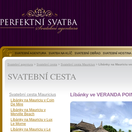
SVATEBNÍ AGENTURA
SVATBA NA KLÍČ
SVATEBNÍ OBŘAD
SVATEBNÍ HOSTINA
SVATEBNÍ FOTOGALERIE
Svatební agentura
>
Svatební cesta
>
Svatební cesta Mauricius
>
Líbánky na Mauriciu v
SVATEBNÍ CESTA
Svatební cesta Mauricius
Líbánky ve VERANDA POI
Líbánky na Mauriciu v Coin
De Mire
Líbánky na Mauriciu v
Merville Beach
Líbánky na Mauriciu v Lux
Le Morne
Líbánky na Mauriciu v Le