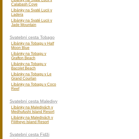
Líbánky na Svaté Lucii v
Calabash Cove
Líbánky na Svaté Lucii v
Ladera
Líbánky na Svaté Lucii v
Jade Mountain
Svatební cesta Tobago
Líbánky na Tobagu v Half
Moon Blue
Líbánky na Tobagu v
Grafton Beach
Líbánky na Tobagu v
Bacolet Beach
Líbánky na Tobagu v Le
Grand Courlan
Líbánky na Tobagu v Coco
Reef
Svatební cesta Maledivy
Líbánky na Maledivách v
Medhufushi Island Resort
Líbánky na Maledivách v
Filitheyo Island Resort
Svatební cesta Fidži