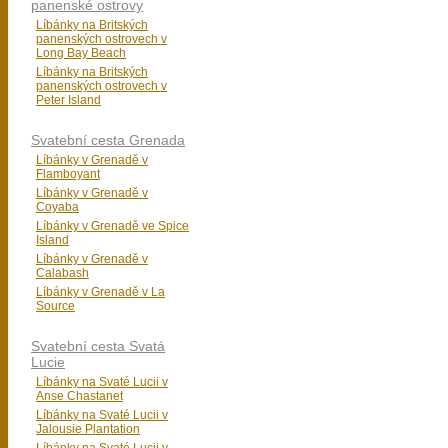
panenské ostrovy
Líbánky na Britských
panenských ostrovech v
Long Bay Beach
Líbánky na Britských
panenských ostrovech v
Peter Island
Svatební cesta Grenada
Líbánky v Grenadě v
Flamboyant
Líbánky v Grenadě v
Coyaba
Líbánky v Grenadě ve Spice
Island
Líbánky v Grenadě v
Calabash
Líbánky v Grenadě v La
Source
Svatební cesta Svatá
Lucie
Líbánky na Svaté Lucii v
Anse Chastanet
Líbánky na Svaté Lucii v
Jalousie Plantation