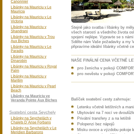
Canonnier
Líbánky na Mauriciu v Le
Mauricia
Líbánky na Mauriciu v Le
Victoria
Líbánky na Mauriciu v
Stejně jako svatba i líbánky by mě
Shandrani
všech starostí a všedního života os
Líbánky na Mauriciu v Trou
spojení nejlépe. Vypravte se s námi
Aux Biches
Sdělte nám Vaše požadavky a my V
Líbánky na Mauriciu v Le
připravíme ideální líbánky včetně c
Paradis
Líbánky na Mauriciu v
NAŠE FINÁLNÍ CENA VČETNĚ L
Dinarobin
Líbánky na Mauriciu v Royal
pro ženicha v pokoji COMFORT
Palm
pro nevěstu v pokoji COMFORT
Líbánky na Mauriciu v
Maritim
Líbánky na Mauriciu v Pearl
Beach
Líbánky na Mauriciu ve
Balíček svatební cesty zahrnuje:
Veranda Pointe Aux Biches
Letenku včetně letištních a man
Svatební cesta Seychely
Ubytování na 7 nocí ve dvoul
Líbánky na Seychelách v
Privátní transfery z a na letiště
Chalets D´Anse Forbans
Polopenzi bez nápojů
Líbánky na Seychelách v Le
Misku ovoce a výzdobu pokoje k
Meridien Barbarons