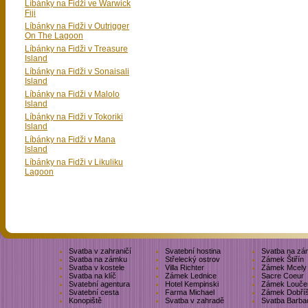
Líbánky na Fidži ve Warwick
Fiji
Líbánky na Fidži v Outrigger
On The Lagoon
Líbánky na Fidži v Treasure
Island
Líbánky na Fidži v Sonaisali
Island
Líbánky na Fidži v Malolo
Island
Líbánky na Fidži v Tokoriki
Island
Líbánky na Fidži v Mana
Island
Líbánky na Fidži v Likuliku
Lagoon
Svatba v zahraničí
Svatební hostina
Svatba na zá
Svatba na zámku
Střelecký ostrov
Zámek Štiřín
Svatba v kostele
Villa Richter
Zámek Mcely
Svatba na klíč
Zámek Lednice
Sacre Coeur
Svatební agentura
Hotel Kempinski
Zámek Louče
Svatební cesta
Farma Michael
Zámek Dobří
Konopiště
Svatba v zahradě
Svatba Barba