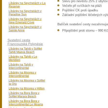
Slevu pro nevěstu 25% z ubytov
Líbánky na Seychelách v La
Večeře při svíčkách na pláži
Reserve
Pojištění CK proti úpadku
Líbánky na Seychelách v
Paradise Sun
Základní pojištění léčebných výl
Líbánky na Seychelách v
New Emerald Cove
Balíček svatební cesty nezahrnuje
Líbánky na Seychelách v
Sainte Anne
Připojištění proti stornu – 990 K
Svatební cesta
Francouzská Polynésie
Líbánky na Tahiti v Sofitel
Tahiti Maeva Beach
Líbánky na Tahiti v Le
Meridien
Líbánky na Tahiti v
Intercontinental
Líbánky na Moorea v
Intercontinental
Líbánky na Moorea v Sofitel
Ia Ora
Líbánky na Moorea v Hilton
Líbánky na Bora Bora v
Sofitel Marara Beach
Líbánky na Bora Bora v
Intercontinental Le Moana