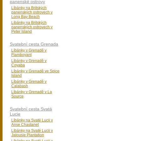
panenské ostrovy
Líbánky na Britských
panenských ostrovech v
Long Bay Beach
Líbánky na Britských
panenských ostrovech v
Peter Island
Svatební cesta Grenada
Líbánky v Grenadě v
Flamboyant
Líbánky v Grenadě v
Coyaba
Líbánky v Grenadě ve Spice
Island
Líbánky v Grenadě v
Calabash
Líbánky v Grenadě v La
Source
Svatební cesta Svatá
Lucie
Líbánky na Svaté Lucii v
Anse Chastanet
Líbánky na Svaté Lucii v
Jalousie Plantation