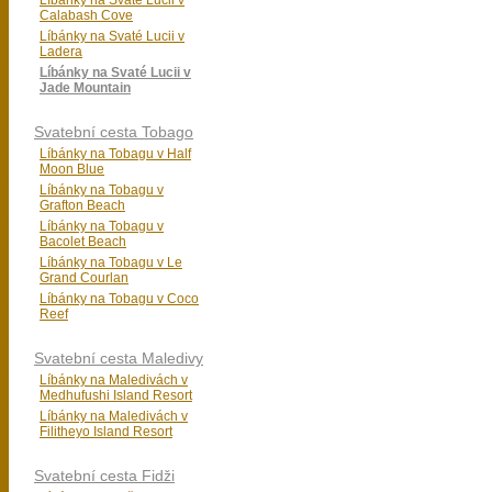
Líbánky na Svaté Lucii v
Calabash Cove
Líbánky na Svaté Lucii v
Ladera
Líbánky na Svaté Lucii v
Jade Mountain
Svatební cesta Tobago
Líbánky na Tobagu v Half
Moon Blue
Líbánky na Tobagu v
Grafton Beach
Líbánky na Tobagu v
Bacolet Beach
Líbánky na Tobagu v Le
Grand Courlan
Líbánky na Tobagu v Coco
Reef
Svatební cesta Maledivy
Líbánky na Maledivách v
Medhufushi Island Resort
Líbánky na Maledivách v
Filitheyo Island Resort
Svatební cesta Fidži