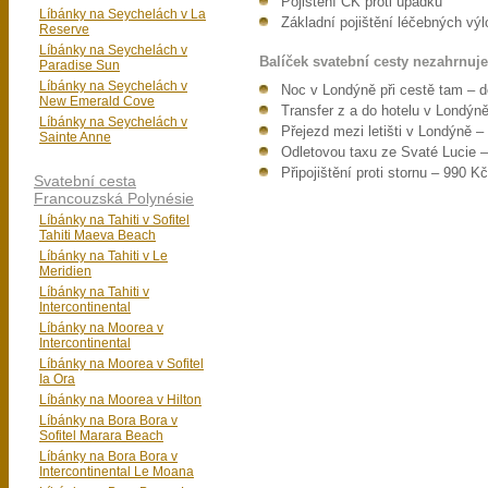
Pojištění CK proti úpadku
Líbánky na Seychelách v La
Základní pojištění léčebných výl
Reserve
Líbánky na Seychelách v
Balíček svatební cesty nezahrnuje
Paradise Sun
Líbánky na Seychelách v
Noc v Londýně při cestě tam – 
New Emerald Cove
Transfer z a do hotelu v Londýn
Líbánky na Seychelách v
Přejezd mezi letišti v Londýně 
Sainte Anne
Odletovou taxu ze Svaté Lucie 
Připojištění proti stornu – 990 K
Svatební cesta
Francouzská Polynésie
Líbánky na Tahiti v Sofitel
Tahiti Maeva Beach
Líbánky na Tahiti v Le
Meridien
Líbánky na Tahiti v
Intercontinental
Líbánky na Moorea v
Intercontinental
Líbánky na Moorea v Sofitel
Ia Ora
Líbánky na Moorea v Hilton
Líbánky na Bora Bora v
Sofitel Marara Beach
Líbánky na Bora Bora v
Intercontinental Le Moana