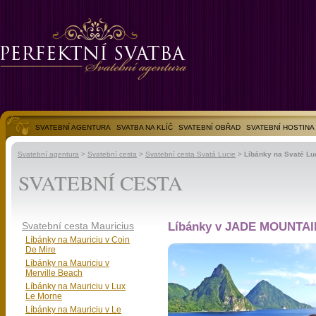
SVATEBNÍ AGENTURA
SVATBA NA KLÍČ
SVATEBNÍ OBŘAD
SVATEBNÍ HOSTINA
SVATEBNÍ FOTOGALERIE
Svatební agentura
>
Svatební cesta
>
Svatební cesta Svatá Lucie
>
Líbánky na Svaté Lu
SVATEBNÍ CESTA
Svatební cesta Mauricius
Líbánky v JADE MOUNTAIN
Líbánky na Mauriciu v Coin
De Mire
Líbánky na Mauriciu v
Merville Beach
Líbánky na Mauriciu v Lux
Le Morne
Líbánky na Mauriciu v Le