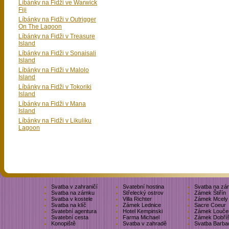
Líbánky na Fidži ve Warwick
Fiji
Líbánky na Fidži v Outrigger
On The Lagoon
Líbánky na Fidži v Treasure
Island
Líbánky na Fidži v Sonaisali
Island
Líbánky na Fidži v Malolo
Island
Líbánky na Fidži v Tokoriki
Island
Líbánky na Fidži v Mana
Island
Líbánky na Fidži v Likuliku
Lagoon
Svatba v zahraničí
Svatební hostina
Svatba na zá
Svatba na zámku
Střelecký ostrov
Zámek Štiřín
Svatba v kostele
Villa Richter
Zámek Mcely
Svatba na klíč
Zámek Lednice
Sacre Coeur
Svatební agentura
Hotel Kempinski
Zámek Louče
Svatební cesta
Farma Michael
Zámek Dobří
Konopiště
Svatba v zahradě
Svatba Barba