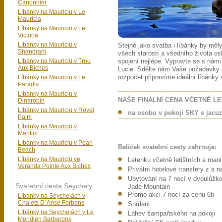
Canonnier
Líbánky na Mauriciu v Le
Mauricia
Líbánky na Mauriciu v Le
Victoria
Líbánky na Mauriciu v
Stejně jako svatba i líbánky by mě
Shandrani
všech starostí a všedního života os
Líbánky na Mauriciu v Trou
spojení nejlépe. Vypravte se s námi
Aux Biches
Lucie. Sdělte nám Vaše požadavky
Líbánky na Mauriciu v Le
rozpočet připravíme ideální líbánky
Paradis
Líbánky na Mauriciu v
NAŠE FINÁLNÍ CENA VČETNĚ L
Dinarobin
Líbánky na Mauriciu v Royal
na osobu v pokoji SKY s jacuz
Palm
Líbánky na Mauriciu v
Maritim
Líbánky na Mauriciu v Pearl
Balíček svatební cesty zahrnuje:
Beach
Líbánky na Mauriciu ve
Letenku včetně letištních a man
Veranda Pointe Aux Biches
Privátní hotelové transfery z a na
Ubytování na 7 nocí v dvoulůžko
Svatební cesta Seychely
Jade Mountain
Promo akci 7 nocí za cenu 6ti
Líbánky na Seychelách v
Chalets D´Anse Forbans
Snídani
Líbánky na Seychelách v Le
Láhev šampaňského na pokoji
Meridien Barbarons