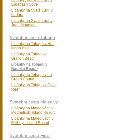
Líbánky na Svaté Lucii v
Calabash Cove
Líbánky na Svaté Lucii v
Ladera
Líbánky na Svaté Lucii v
Jade Mountain
Svatební cesta Tobago
Líbánky na Tobagu v Half
Moon Blue
Líbánky na Tobagu v
Grafton Beach
Líbánky na Tobagu v
Bacolet Beach
Líbánky na Tobagu v Le
Grand Courlan
Líbánky na Tobagu v Coco
Reef
Svatební cesta Maledivy
Líbánky na Maledivách v
Medhufushi Island Resort
Líbánky na Maledivách v
Filitheyo Island Resort
Svatební cesta Fidži