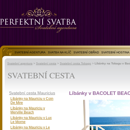
SVATEBNÍ AGENTURA
SVATBA NA KLÍČ
SVATEBNÍ OBŘAD
SVATEBNÍ HOSTINA
SVATEBNÍ FOTOGALERIE
Svatební agentura
>
Svatební cesta
>
Svatební cesta Tobago
>
Líbánky na Tobagu v Bac
SVATEBNÍ CESTA
Svatební cesta Mauricius
Líbánky v BACOLET BEAC
Líbánky na Mauriciu v Coin
De Mire
Líbánky na Mauriciu v
Merville Beach
Líbánky na Mauriciu v Lux
Le Morne
Líbánky na Mauriciu v Le