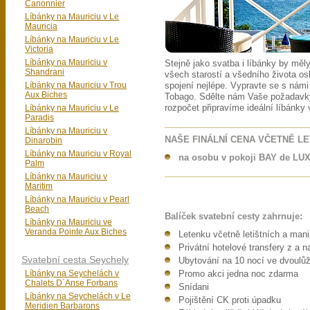
Canonnier
Líbánky na Mauriciu v Le
Mauricia
Líbánky na Mauriciu v Le
Victoria
Líbánky na Mauriciu v
Stejně jako svatba i líbánky by mě
Shandrani
všech starostí a všedního života os
Líbánky na Mauriciu v Trou
spojení nejlépe. Vypravte se s námi
Aux Biches
Tobago. Sdělte nám Vaše požadav
Líbánky na Mauriciu v Le
rozpočet připravíme ideální líbánky
Paradis
Líbánky na Mauriciu v
NAŠE FINÁLNÍ CENA VČETNĚ L
Dinarobin
Líbánky na Mauriciu v Royal
na osobu v pokoji BAY de LUX
Palm
Líbánky na Mauriciu v
Maritim
Líbánky na Mauriciu v Pearl
Beach
Balíček svatební cesty zahrnuje:
Líbánky na Mauriciu ve
Veranda Pointe Aux Biches
Letenku včetně letištních a man
Privátní hotelové transfery z a na
Svatební cesta Seychely
Ubytování na 10 nocí ve dvoulů
Líbánky na Seychelách v
Promo akci jedna noc zdarma
Chalets D´Anse Forbans
Snídani
Líbánky na Seychelách v Le
Pojištění CK proti úpadku
Meridien Barbarons