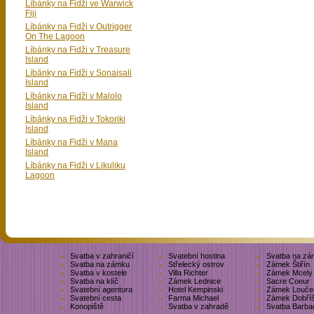
Líbánky na Fidži ve Warwick
Fiji
Líbánky na Fidži v Outrigger
On The Lagoon
Líbánky na Fidži v Treasure
Island
Líbánky na Fidži v Sonaisali
Island
Líbánky na Fidži v Malolo
Island
Líbánky na Fidži v Tokoriki
Island
Líbánky na Fidži v Mana
Island
Líbánky na Fidži v Likuliku
Lagoon
Svatba v zahraničí
Svatební hostina
Svatba na zá
Svatba na zámku
Střelecký ostrov
Zámek Štiřín
Svatba v kostele
Villa Richter
Zámek Mcely
Svatba na klíč
Zámek Lednice
Sacre Coeur
Svatební agentura
Hotel Kempinski
Zámek Louče
Svatební cesta
Farma Michael
Zámek Dobří
Konopiště
Svatba v zahradě
Svatba Barba