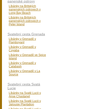
panenské ostrovy
Líbánky na Britských
panenských ostrovech v
Long Bay Beach
Líbánky na Britských
panenských ostrovech v
Peter Island
Svatební cesta Grenada
Líbánky v Grenadě v
Flamboyant
Líbánky v Grenadě v
Coyaba
Líbánky v Grenadě ve Spice
Island
Líbánky v Grenadě v
Calabash
Líbánky v Grenadě v La
Source
Svatební cesta Svatá
Lucie
Líbánky na Svaté Lucii v
Anse Chastanet
Líbánky na Svaté Lucii v
Jalousie Plantation