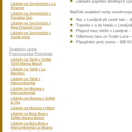
Základní pojištění léčebných výl
Líbánky na Seychelách v La
Reserve
Balíček svatební cesty nezahrnuje
Líbánky na Seychelách v
Paradise Sun
Noc v Londýně při cestě tam – 
Líbánky na Seychelách v
Transfer z a do hotelu v Londýn
New Emerald Cove
Přejezd mezi letišti v Londýně 
Líbánky na Seychelách v
Odletovou taxu ze Svaté Lucie 
Sainte Anne
Připojištění proti stornu – 990 K
Svatební cesta
Francouzská Polynésie
Líbánky na Tahiti v Sofitel
Tahiti Maeva Beach
Líbánky na Tahiti v Le
Meridien
Líbánky na Tahiti v
Intercontinental
Líbánky na Moorea v
Intercontinental
Líbánky na Moorea v Sofitel
Ia Ora
Líbánky na Moorea v Hilton
Líbánky na Bora Bora v
Sofitel Marara Beach
Líbánky na Bora Bora v
Intercontinental Le Moana