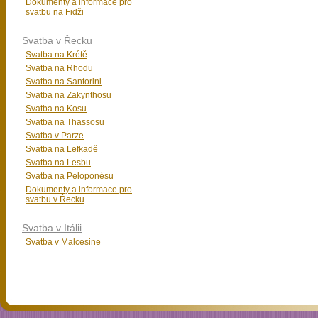
Dokumenty a informace pro
svatbu na Fidži
Svatba v Řecku
Svatba na Krétě
Svatba na Rhodu
Svatba na Santorini
Svatba na Zakynthosu
Svatba na Kosu
Svatba na Thassosu
Svatba v Parze
Svatba na Lefkadě
Svatba na Lesbu
Svatba na Peloponésu
Dokumenty a informace pro
svatbu v Řecku
Svatba v Itálii
Svatba v Malcesine