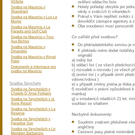
Victoria
ověření oddacího listu
Hotely pořádají obvykle jen jedn
Svatba na Mauriciu v
Shandrani
nikdy o svátcích či víkendech
Pokud s Vámi nepřiletí svědci 
Svatba na Mauriciu v Lux Le
Morne
dosvědčit zástupce agentury a z
Oba snoubenci musí porozumět 
Svatba na Mauriciu v Le
Paradis and Golf Club
Svatba na Mauriciu v Trou
Co zařídit před svatbou?
Aux Biches
Do překladatelského servisu je 
Svatba na Mauriciu v
K překladu nutno dodat notářsky
Dinarobin
originálů
Svatba na Mauriciu v Royal
a) rodný list
Palm
b) oddací list ( ze všech předchozích
Dokumenty a informace pro
c) rozsudek o rozvodu ( ze všech pře
svatbu na Mauriciu
d) úmrtní list ( v případě úmrtí předc
vdovec/vdova )
Svatba Seychely
e) v případě změny jména je třeba 
Svatba na Seychelách v
f) osvědčení o právní způsobilosti 
Chalets D´Anse Forbans
matrika)
g) u snoubenců mladších 21 let, mís
Svatba na Seychelách v st.
Anne Resort
souhlasí se sňatkem
Svatba na Seychelách v La
Reserve
Nezbytné dokumenty:
Svatba na Seychelách v
Soudním znalcem přeložené vš
Paradise Sun
angličtiny
Svatba na Seychelách v Le
Cestovní pasy platné minimálně
Meridien Barbarons