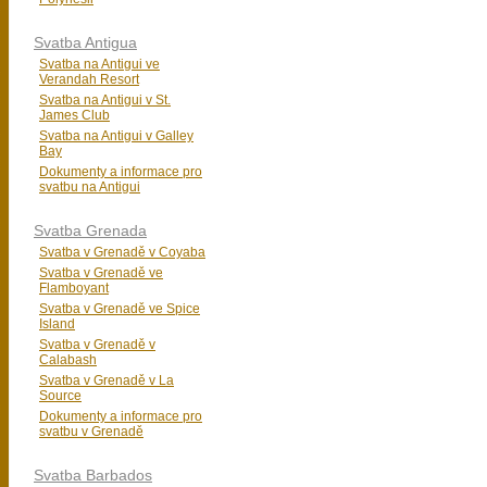
Svatba Antigua
Svatba na Antigui ve
Verandah Resort
Svatba na Antigui v St.
James Club
Svatba na Antigui v Galley
Bay
Dokumenty a informace pro
svatbu na Antigui
Svatba Grenada
Svatba v Grenadě v Coyaba
Svatba v Grenadě ve
Flamboyant
Svatba v Grenadě ve Spice
Island
Svatba v Grenadě v
Calabash
Svatba v Grenadě v La
Source
Dokumenty a informace pro
svatbu v Grenadě
Svatba Barbados