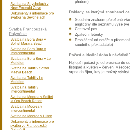
předem)
Svatba na Seychelách v
New Emerald Cove
Doklady, se kterými snoubenci ces
Dokumenty a informace pro
svatbu na Seychelách
Soudním znalcem přeložené všec
angličtiny dle seznamu výše (ve 
Svatba Francouzská
Cestovní pas
Polynésie
Zpáteční letenky
Svatba na Bora Bora v
Prohlášení od notáře o předmanž
Sofitel Marara Beach
soudního překladatele)
Svatba na Bora Bora v
Intercontinental
Počasí a ideální doba k návštěvě
Svatba na Bora Bora v Le
Meridien
Nejlepší počasí je od prosince do 
listopad a květen – červen. Všeob
Svatba na Tahiti v Sofitel
srpna do října, kdy je možný výskyt
Maeva Beach
Svatba na Tahiti v Le
Meridien
Svatba na Tahiti v
Intercontinental
Svatba na Moorea v Sofitel
Ia Ora Beach Resort
Svatba na Moorea v
Intercontinental
Svatba na Moorea v Hilton
Dokumenty a informace pro
svatbu ve Francouzské
Polynésii