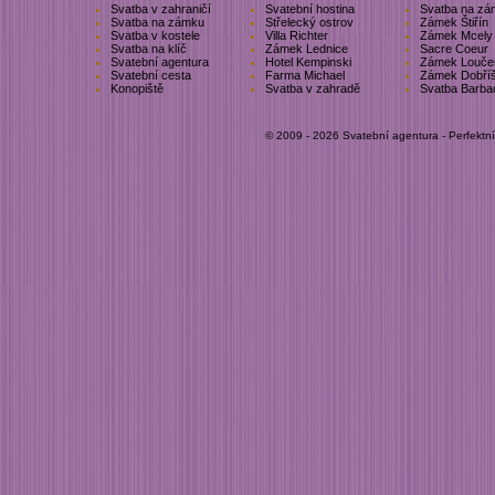
Svatba v zahraničí
Svatební hostina
Svatba na zá
Svatba na zámku
Střelecký ostrov
Zámek Štiřín
Svatba v kostele
Villa Richter
Zámek Mcely
Svatba na klíč
Zámek Lednice
Sacre Coeur
Svatební agentura
Hotel Kempinski
Zámek Louče
Svatební cesta
Farma Michael
Zámek Dobří
Konopiště
Svatba v zahradě
Svatba Barba
© 2009 - 2026 Svatební agentura - Perfektn