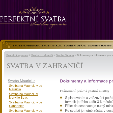
SVATEBNÍ AGENTURA
SVATBA NA KLÍČ
SVATEBNÍ OBŘAD
SVATEBNÍ HOSTINA
SVATEBNÍ FOTOGALERIE
Svatební agentura
>
Svatba v zahraničí
>
Svatba Tobago
>
Dokumenty a informace pro 
SVATBA V ZAHRANIČÍ
Svatba Mauricius
Dokumenty a informace pr
Svatba na Mauriciu v Le
Mauricia
Plánování právně platné svatby
Svatba na Mauriciu v
Merville Beach
S plánováním a zařizování potř
formalit je třeba začít 3-6 měsí
Svatba na Mauriciu v Le
Cannonier
Přílet do destinace je nutný mi
Svatba na Mauriciu v Le
Po svatbě je nutné zůstat v dest