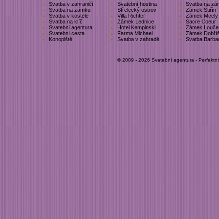
Svatba v zahraničí
Svatební hostina
Svatba na zá
Svatba na zámku
Střelecký ostrov
Zámek Štiřín
Svatba v kostele
Villa Richter
Zámek Mcely
Svatba na klíč
Zámek Lednice
Sacre Coeur
Svatební agentura
Hotel Kempinski
Zámek Louče
Svatební cesta
Farma Michael
Zámek Dobří
Konopiště
Svatba v zahradě
Svatba Barba
© 2009 - 2026 Svatební agentura - Perfektn