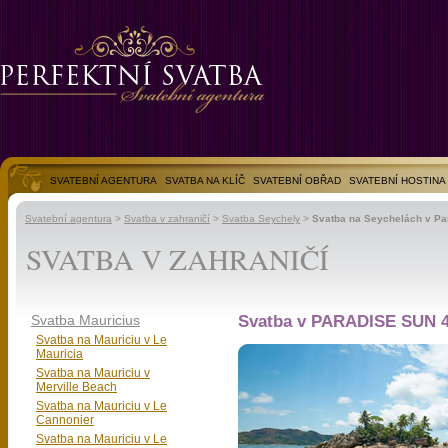
SVATEBNÍ AGENTURA
SVATBA NA KLÍČ
SVATEBNÍ OBŘAD
SVATEBNÍ HOSTINA
SVATEBNÍ FOTOGALERIE
Svatební agentura
>
Svatba v zahraničí
>
Svatba Seychely
>
Svatba na Seychelách v Pa
SVATBA V ZAHRANIČÍ
Svatba Mauricius
Svatba v PARADISE SUN 4
Svatba na Mauriciu v Le
Mauricia
Svatba na Mauriciu v
Merville Beach
Svatba na Mauriciu v Le
Cannonier
Svatba na Mauriciu v Le