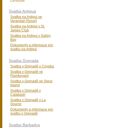
Svatba Antigua
Svatba na Antigui ve
Verandah Resort
Svatba na Antigui v St.
James Club
Svatba na Antigui v Galley
Bay
Dokumenty a informace pro
svatbu na Antigui
Svatba Grenada
Svatba v Grenadě v Coyaba
Svatba v Grenadě ve
Flamboyant
Svatba v Grenadě ve Spice
Island
Svatba v Grenadě v
Calabash
Svatba v Grenadě v La
Source
Dokumenty a informace pro
svatbu v Grenadě
Svatba Barbados