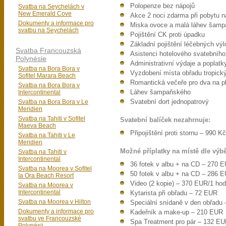
Polopenze bez nápojů
Svatba na Seychelách v
New Emerald Cove
Akce 2 noci zdarma při pobytu n
Dokumenty a informace pro
Miska ovoce a malá láhev šampa
svatbu na Seychelách
Pojištění CK proti úpadku
Základní pojištění léčebných výl
Svatba Francouzská
Asistenci hotelového svatebního
Polynésie
Administrativní výdaje a poplatk
Svatba na Bora Bora v
Vyzdobení místa obřadu tropick
Sofitel Marara Beach
Romantická večeře pro dva na pl
Svatba na Bora Bora v
Intercontinental
Láhev šampaňského
Svatba na Bora Bora v Le
Svatební dort jednopatrový
Meridien
Svatba na Tahiti v Sofitel
Svatební balíček nezahrnuje:
Maeva Beach
Připojištění proti stornu – 990 K
Svatba na Tahiti v Le
Meridien
Možné příplatky na místě dle výbě
Svatba na Tahiti v
Intercontinental
36 fotek v albu + na CD – 270 
Svatba na Moorea v Sofitel
50 fotek v albu + na CD – 286 
Ia Ora Beach Resort
Video (2 kopie) – 370 EUR/1 hod
Svatba na Moorea v
Intercontinental
Kytarista při obřadu – 72 EUR
Svatba na Moorea v Hilton
Speciální snídaně v den obřadu
Dokumenty a informace pro
Kadeřník a make-up – 210 EUR
svatbu ve Francouzské
Spa Treatment pro pár – 132 E
Polynésii