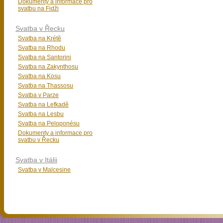
Dokumenty a informace pro
svatbu na Fidži
Svatba v Řecku
Svatba na Krétě
Svatba na Rhodu
Svatba na Santorini
Svatba na Zakynthosu
Svatba na Kosu
Svatba na Thassosu
Svatba v Parze
Svatba na Lefkadě
Svatba na Lesbu
Svatba na Peloponésu
Dokumenty a informace pro
svatbu v Řecku
Svatba v Itálii
Svatba v Malcesine