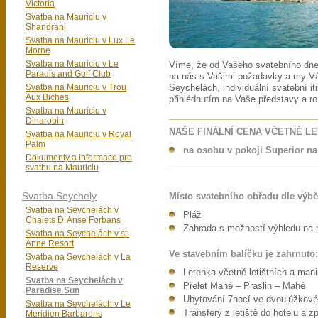
Victoria
Svatba na Mauriciu v
Shandrani
Svatba na Mauriciu v Lux Le
Morne
Svatba na Mauriciu v Le
Víme, že od Vašeho svatebního dne
Paradis and Golf Club
na nás s Vašimi požadavky a my V
Svatba na Mauriciu v Trou
Seychelách, individuální svatební it
Aux Biches
přihlédnutím na Vaše představy a ro
Svatba na Mauriciu v
Dinarobin
NAŠE FINÁLNÍ CENA VČETNĚ L
Svatba na Mauriciu v Royal
Palm
na osobu v pokoji Superior na
Dokumenty a informace pro
svatbu na Mauriciu
Svatba Seychely
Místo svatebního obřadu dle výbě
Svatba na Seychelách v
Pláž
Chalets D´Anse Forbans
Zahrada s možností výhledu na
Svatba na Seychelách v st.
Anne Resort
Ve stavebním balíčku je zahrnuto:
Svatba na Seychelách v La
Reserve
Letenka včetně letištních a man
Svatba na Seychelách v
Přelet Mahé – Praslin – Mahé
Paradise Sun
Ubytování 7nocí ve dvoulůžkové
Svatba na Seychelách v Le
Transfery z letiště do hotelu a z
Meridien Barbarons