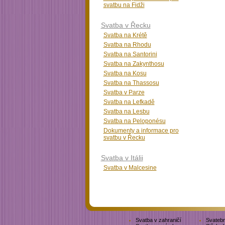
svatbu na Fidži
Svatba v Řecku
Svatba na Krétě
Svatba na Rhodu
Svatba na Santorini
Svatba na Zakynthosu
Svatba na Kosu
Svatba na Thassosu
Svatba v Parze
Svatba na Lefkadě
Svatba na Lesbu
Svatba na Peloponésu
Dokumenty a informace pro
svatbu v Řecku
Svatba v Itálii
Svatba v Malcesine
Svatba v zahraničí
Svatebn