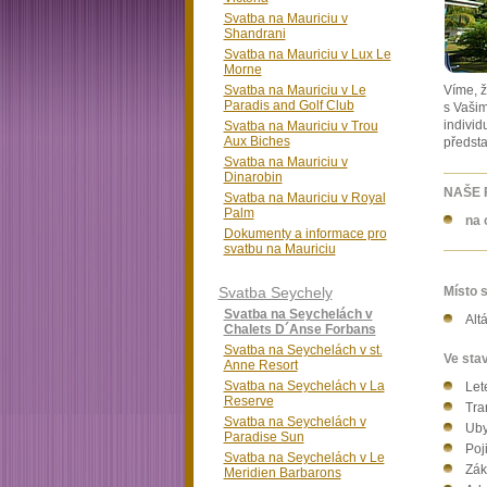
Svatba na Mauriciu v
Shandrani
Svatba na Mauriciu v Lux Le
Morne
Svatba na Mauriciu v Le
Víme, ž
Paradis and Golf Club
s Vaši
individ
Svatba na Mauriciu v Trou
Aux Biches
předsta
Svatba na Mauriciu v
Dinarobin
NAŠE 
Svatba na Mauriciu v Royal
Palm
na 
Dokumenty a informace pro
svatbu na Mauriciu
Svatba Seychely
Místo 
Svatba na Seychelách v
Alt
Chalets D´Anse Forbans
Svatba na Seychelách v st.
Ve sta
Anne Resort
Svatba na Seychelách v La
Let
Reserve
Tran
Svatba na Seychelách v
Uby
Paradise Sun
Poj
Svatba na Seychelách v Le
Zák
Meridien Barbarons