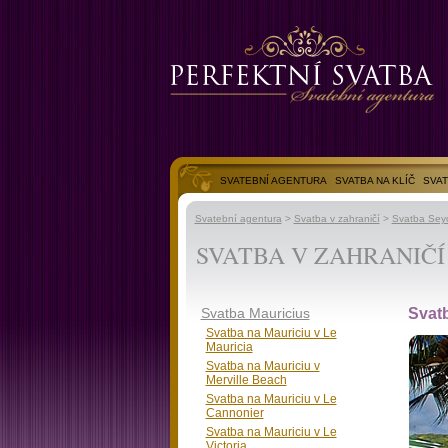
SVATEBNÍ AGENTURA
SVATBA NA KLÍČ
SVAT
SVATEBNÍ FOTOGALERIE
Svatební agentura
>
Svatba v zahraničí
>
Svatba Sey
SVATBA V ZAHRANIČÍ
Svatba Mauricius
Svat
Svatba na Mauriciu v Le
Mauricia
Svatba na Mauriciu v
Merville Beach
Svatba na Mauriciu v Le
Cannonier
Svatba na Mauriciu v Le
Victoria