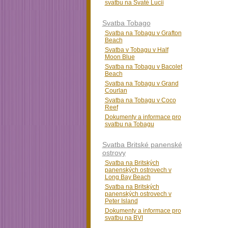
svatbu na Svaté Lucii
Svatba Tobago
Svatba na Tobagu v Grafton
Beach
Svatba v Tobagu v Half
Moon Blue
Svatba na Tobagu v Bacolet
Beach
Svatba na Tobagu v Grand
Courlan
Svatba na Tobagu v Coco
Reef
Dokumenty a informace pro
svatbu na Tobagu
Svatba Britské panenské
ostrovy
Svatba na Britských
panenských ostrovech v
Long Bay Beach
Svatba na Britských
panenských ostrovech v
Peter Island
Dokumenty a informace pro
svatbu na BVI