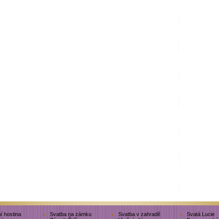
í hostina
Svatba na zámku
Svatba v zahradě
Svatá Lucie