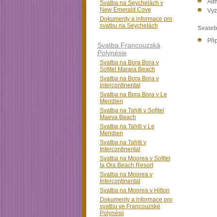
Adm
Svatba na Seychelách v
New Emerald Cove
Vyz
Dokumenty a informace pro
svatbu na Seychelách
Svateb
Při
Svatba Francouzská
Polynésie
Svatba na Bora Bora v
Sofitel Marara Beach
Svatba na Bora Bora v
Intercontinental
Svatba na Bora Bora v Le
Meridien
Svatba na Tahiti v Sofitel
Maeva Beach
Svatba na Tahiti v Le
Meridien
Svatba na Tahiti v
Intercontinental
Svatba na Moorea v Sofitel
Ia Ora Beach Resort
Svatba na Moorea v
Intercontinental
Svatba na Moorea v Hilton
Dokumenty a informace pro
svatbu ve Francouzské
Polynésii