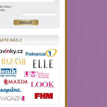
te čísla z
ázku
NÁTE NÁS Z