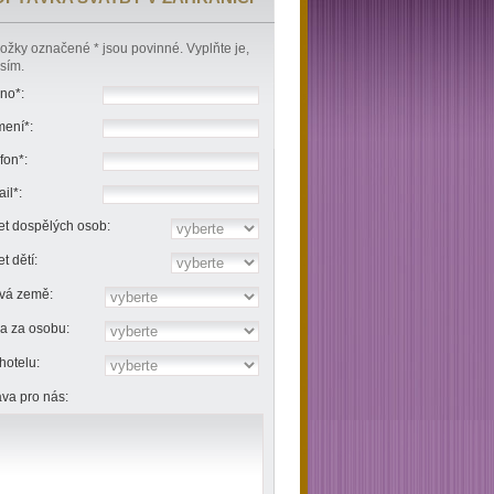
ožky označené * jsou povinné. Vyplňte je,
sím.
no*:
mení*:
fon*:
il*:
t dospělých osob:
t dětí:
ová země:
a za osobu:
hotelu:
va pro nás: