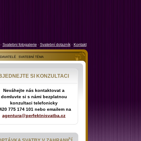
-
Svatebni fotogalerie
-
Svatební dotazník
-
Kontakt
ODAVATELÉ
SVATEBNÍ TÉMA
BJEDNEJTE SI KONZULTACI
Neváhejte nás kontaktovat a
domluvte si s námi bezplatnou
konzultaci telefonicky
420 775 174 101 nebo emailem na
agentura@perfektnisvatba.cz
OPTÁVKA SVATBY V ZAHRANIČÍ