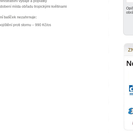
inistrativní výdaje a poplatky
dobení místa obřadu tropickými květinami
Opiš
obr
ní balíček nezahrnuje:
pojištění proti stornu – 990 Kč/os
Z