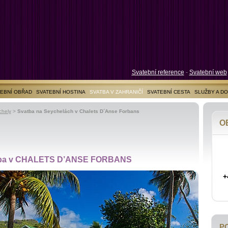
Svatební reference
-
Svatební web
EBNÍ OBŘAD
SVATEBNÍ HOSTINA
SVATBA V ZAHRANIČÍ
SVATEBNÍ CESTA
SLUŽBY A D
chely
>
Svatba na Seychelách v Chalets D´Anse Forbans
O
ba v CHALETS D’ANSE FORBANS
+
P