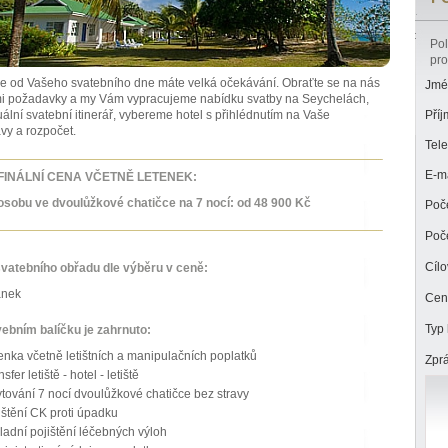
Pol
pro
e od Vašeho svatebního dne máte velká očekávání. Obraťte se na nás
Jmé
mi požadavky a my Vám vypracujeme nabídku svatby na Seychelách,
uální svatební itinerář, vybereme hotel s přihlédnutím na Vaše
Příj
vy a rozpočet.
Tele
E-ma
FINÁLNÍ CENA VČETNĚ LETENEK:
osobu ve dvoulůžkové chatičce na 7 nocí: od 48 900 Kč
Poče
Poče
Cíl
svatebního obřadu dle výběru v ceně:
ánek
Cen
Typ 
vebním balíčku je zahrnuto:
enka včetně letištních a manipulačních poplatků
Zprá
sfer letiště - hotel - letiště
tování 7 nocí dvoulůžkové chatičce bez stravy
ištění CK proti úpadku
ladní pojištění léčebných výloh