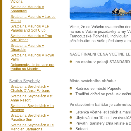
Victoria
Svatba na Mauriciu v
Shandrani
Svatba na Mauriciu v Lux Le
Morne
Svatba na Mauriciu v Le
Víme, že od Vašeho svatebního dne
Paradis and Golf Club
na nás s Vašimi požadavky a my V
Svatba na Mauriciu v Trou
Francouzské Polynésii, individuální 
Aux Biches
přihlédnutím na Vaše představy a ro
Svatba na Mauriciu v
Dinarobin
NAŠE FINÁLNÍ CENA VČETNĚ L
Svatba na Mauriciu v Royal
Palm
na osobu v pokoji STANDARD n
Dokumenty a informace pro
svatbu na Mauriciu
Svatba Seychely
Místo svatebního obřadu:
Svatba na Seychelách v
Radnice ve městě Papeete
Chalets D´Anse Forbans
Tradiční obřad se poté uskuteční
Svatba na Seychelách v st.
Anne Resort
Ve stavebním balíčku je zahrnuto:
Svatba na Seychelách v La
Reserve
Letenka včetně letištních a man
Svatba na Seychelách v
Ubytování na 10 nocí ve dvoulů
Paradise Sun
Privátní transfery z/na letiště a 
Svatba na Seychelách v Le
Snídani
Meridien Barbarons