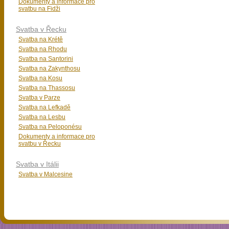
Dokumenty a informace pro
svatbu na Fidži
Svatba v Řecku
Svatba na Krétě
Svatba na Rhodu
Svatba na Santorini
Svatba na Zakynthosu
Svatba na Kosu
Svatba na Thassosu
Svatba v Parze
Svatba na Lefkadě
Svatba na Lesbu
Svatba na Peloponésu
Dokumenty a informace pro
svatbu v Řecku
Svatba v Itálii
Svatba v Malcesine