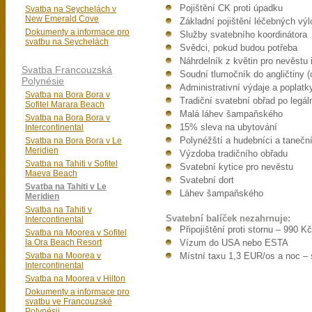
Pojištění CK proti úpadku
Svatba na Seychelách v
New Emerald Cove
Základní pojištění léčebných výl
Dokumenty a informace pro
Služby svatebního koordinátora
svatbu na Seychelách
Svědci, pokud budou potřeba
Náhrdelník z květin pro nevěstu 
Svatba Francouzská
Soudní tlumočník do angličtiny (
Polynésie
Administrativní výdaje a poplatk
Svatba na Bora Bora v
Tradiční svatební obřad po legál
Sofitel Marara Beach
Malá láhev šampaňského
Svatba na Bora Bora v
Intercontinental
15% sleva na ubytování
Svatba na Bora Bora v Le
Polynéžští a hudebníci a taneční
Meridien
Výzdoba tradičního obřadu
Svatba na Tahiti v Sofitel
Svatební kytice pro nevěstu
Maeva Beach
Svatební dort
Svatba na Tahiti v Le
Láhev šampaňského
Meridien
Svatba na Tahiti v
Svatební balíček nezahrnuje:
Intercontinental
Připojištění proti stornu – 990 K
Svatba na Moorea v Sofitel
Ia Ora Beach Resort
Vízum do USA nebo ESTA
Svatba na Moorea v
Místní taxu 1,3 EUR/os a noc – 
Intercontinental
Svatba na Moorea v Hilton
Dokumenty a informace pro
svatbu ve Francouzské
Polynésii