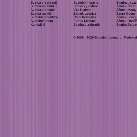
Svatba v zahraničí
Svatební hostina
Svatba na zá
Svatba na zámku
Střelecký ostrov
Zámek Štiřín
Svatba v kostele
Villa Richter
Zámek Mcely
Svatba na klíč
Zámek Lednice
Sacre Coeur
Svatební agentura
Hotel Kempinski
Zámek Louče
Svatební cesta
Farma Michael
Zámek Dobří
Konopiště
Svatba v zahradě
Svatba Barba
© 2009 - 2026 Svatební agentura - Perfektn