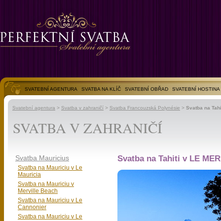
SVATEBNÍ AGENTURA
SVATBA NA KLÍČ
SVATEBNÍ OBŘAD
SVATEBNÍ HOSTINA
SVATEBNÍ FOTOGALERIE
Svatební agentura
>
Svatba v zahraničí
>
Svatba Francouzská Polynésie
>
Svatba na Tahi
SVATBA V ZAHRANIČÍ
Svatba Mauricius
Svatba na Tahiti v LE MER
Svatba na Mauriciu v Le
Mauricia
Svatba na Mauriciu v
Merville Beach
Svatba na Mauriciu v Le
Cannonier
Svatba na Mauriciu v Le