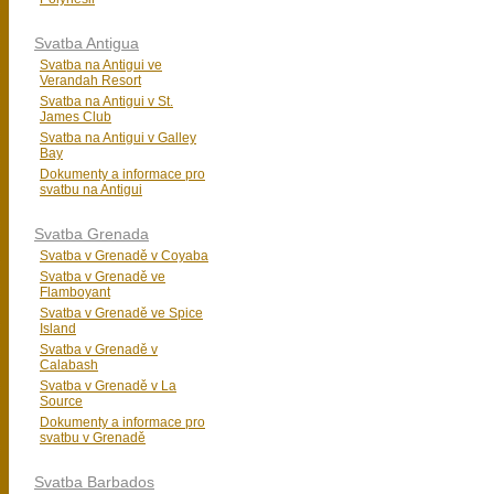
Svatba Antigua
Svatba na Antigui ve
Verandah Resort
Svatba na Antigui v St.
James Club
Svatba na Antigui v Galley
Bay
Dokumenty a informace pro
svatbu na Antigui
Svatba Grenada
Svatba v Grenadě v Coyaba
Svatba v Grenadě ve
Flamboyant
Svatba v Grenadě ve Spice
Island
Svatba v Grenadě v
Calabash
Svatba v Grenadě v La
Source
Dokumenty a informace pro
svatbu v Grenadě
Svatba Barbados