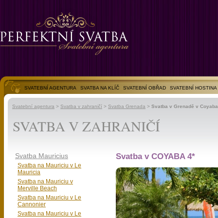
SVATEBNÍ AGENTURA
SVATBA NA KLÍČ
SVATEBNÍ OBŘAD
SVATEBNÍ HOSTINA
SVATEBNÍ FOTOGALERIE
Svatební agentura
>
Svatba v zahraničí
>
Svatba Grenada
>
Svatba v Grenadě v Coyaba
SVATBA V ZAHRANIČÍ
Svatba Mauricius
Svatba v COYABA 4*
Svatba na Mauriciu v Le
Mauricia
Svatba na Mauriciu v
Merville Beach
Svatba na Mauriciu v Le
Cannonier
Svatba na Mauriciu v Le