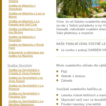
Victoria
Svatba na Mauriciu v
Shandrani
Svatba na Mauriciu v Lux Le
Morne
Svatba na Mauriciu v Le
Víme, že od Vašeho svatebního dne
Paradis and Golf Club
na nás s Vašimi požadavky a my V
Svatba na Mauriciu v Trou
Grenadě, individuální svatební itine
Aux Biches
Vaše představy a rozpočet.
Svatba na Mauriciu v
Dinarobin
NAŠE FINÁLNÍ CENA VČETNĚ L
Svatba na Mauriciu v Royal
Palm
za osobu v pokoji GARDEN VIE
Dokumenty a informace pro
svatbu na Mauriciu
Svatba Seychely
Místo svatebního obřadu dle výbě
Svatba na Seychelách v
Pláž
Chalets D´Anse Forbans
Altánek s terasou
Svatba na Seychelách v st.
Zahrada
Anne Resort
Svatba na Seychelách v La
Reserve
Součástí svatebního balíčku je:
Svatba na Seychelách v
Letenka včetně letištních a man
Paradise Sun
Ubytování na11 nocí ve dvoulůž
Svatba na Seychelách v Le
Privátní transfery z/na letiště
Meridien Barbarons