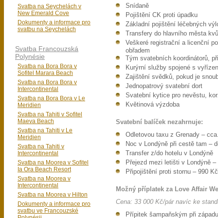
Snídaně
Svatba na Seychelách v
New Emerald Cove
Pojištění CK proti úpadku
Dokumenty a informace pro
Základní pojištění léčebných výl
svatbu na Seychelách
Transfery do hlavního města kvů
Veškeré registrační a licenční 
Svatba Francouzská
obřadem
Polynésie
Tým svatebních koordinátorů, př
Svatba na Bora Bora v
Kurýrní služby spojené s vyříz
Sofitel Marara Beach
Zajištění svědků, pokud je snoub
Svatba na Bora Bora v
Jednopatrový svatební dort
Intercontinental
Svatební kytice pro nevěstu, ko
Svatba na Bora Bora v Le
Květinová výzdoba
Meridien
Svatba na Tahiti v Sofitel
Maeva Beach
Svatební balíček nezahrnuje:
Svatba na Tahiti v Le
Odletovou taxu z Grenady – cca
Meridien
Noc v Londýně při cestě tam – 
Svatba na Tahiti v
Intercontinental
Transfer z/do hotelu v Londýně
Svatba na Moorea v Sofitel
Přejezd mezi letišti v Londýně 
Ia Ora Beach Resort
Připojištění proti stornu – 990 K
Svatba na Moorea v
Intercontinental
Možný příplatek za Love Affair W
Svatba na Moorea v Hilton
Cena: 33 000 Kč/pár navíc ke stand
Dokumenty a informace pro
svatbu ve Francouzské
Přípitek šampaňským při západu
Polynésii