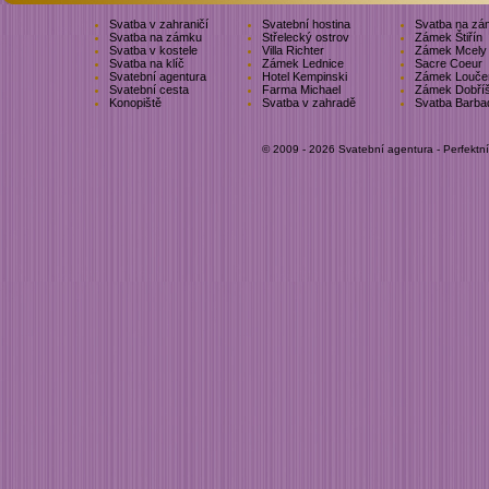
Svatba v zahraničí
Svatební hostina
Svatba na zá
Svatba na zámku
Střelecký ostrov
Zámek Štiřín
Svatba v kostele
Villa Richter
Zámek Mcely
Svatba na klíč
Zámek Lednice
Sacre Coeur
Svatební agentura
Hotel Kempinski
Zámek Louče
Svatební cesta
Farma Michael
Zámek Dobří
Konopiště
Svatba v zahradě
Svatba Barba
© 2009 - 2026 Svatební agentura - Perfektn