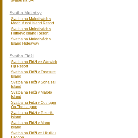
svatbu na BVI
Svatba Maledivy
Svatba na Maledivách v
Medhufushi Island Resort
Svatba na Maledivách v
Filitheyo Island Resort
Svatba na Maledivách v
Island Hideaway
Svatba Fidži
Svatba na Fidži ve Warwick
Fiji Resort
Svatba na Fidži v Treasure
Island
Svatba na Fidži v Sonaisali
Island
Svatba na Fidži v Malolo
Island
Svatba na Fidži v Outrigger
On The Lagoon
Svatba na Fidži v Tokoriki
Island
Svatba na Fidži v Mana
Island
Svatba na Fidži ve Likuliku
Lagoon