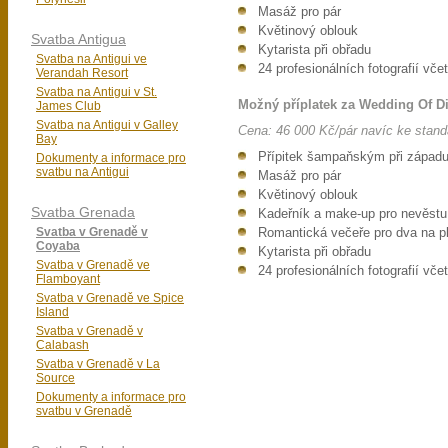
Masáž pro pár
Květinový oblouk
Svatba Antigua
Kytarista při obřadu
Svatba na Antigui ve
24 profesionálních fotografií vče
Verandah Resort
Svatba na Antigui v St.
Možný příplatek za Wedding Of Di
James Club
Svatba na Antigui v Galley
Cena: 46 000 Kč/pár navíc ke stand
Bay
Přípitek šampaňským při západu
Dokumenty a informace pro
svatbu na Antigui
Masáž pro pár
Květinový oblouk
Svatba Grenada
Kadeřník a make-up pro nevěstu
Svatba v Grenadě v
Romantická večeře pro dva na pl
Coyaba
Kytarista při obřadu
Svatba v Grenadě ve
24 profesionálních fotografií vče
Flamboyant
Svatba v Grenadě ve Spice
Island
Svatba v Grenadě v
Calabash
Svatba v Grenadě v La
Source
Dokumenty a informace pro
svatbu v Grenadě