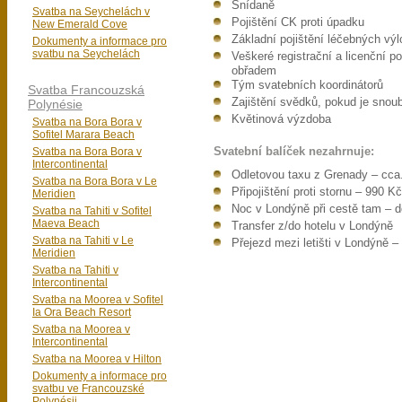
Snídaně
Svatba na Seychelách v
Pojištění CK proti úpadku
New Emerald Cove
Základní pojištění léčebných výl
Dokumenty a informace pro
svatbu na Seychelách
Veškeré registrační a licenční 
obřadem
Tým svatebních koordinátorů
Svatba Francouzská
Zajištění svědků, pokud je snoub
Polynésie
Květinová výzdoba
Svatba na Bora Bora v
Sofitel Marara Beach
Svatba na Bora Bora v
Svatební balíček nezahrnuje:
Intercontinental
Odletovou taxu z Grenady – cca
Svatba na Bora Bora v Le
Připojištění proti stornu – 990 K
Meridien
Noc v Londýně při cestě tam – 
Svatba na Tahiti v Sofitel
Maeva Beach
Transfer z/do hotelu v Londýně
Svatba na Tahiti v Le
Přejezd mezi letišti v Londýně 
Meridien
Svatba na Tahiti v
Intercontinental
Svatba na Moorea v Sofitel
Ia Ora Beach Resort
Svatba na Moorea v
Intercontinental
Svatba na Moorea v Hilton
Dokumenty a informace pro
svatbu ve Francouzské
Polynésii