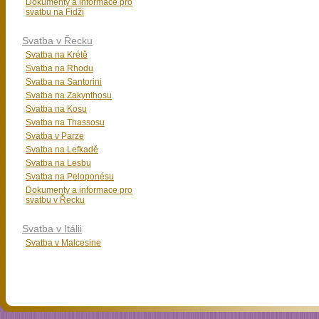
Dokumenty a informace pro
svatbu na Fidži
Svatba v Řecku
Svatba na Krétě
Svatba na Rhodu
Svatba na Santorini
Svatba na Zakynthosu
Svatba na Kosu
Svatba na Thassosu
Svatba v Parze
Svatba na Lefkadě
Svatba na Lesbu
Svatba na Peloponésu
Dokumenty a informace pro
svatbu v Řecku
Svatba v Itálii
Svatba v Malcesine