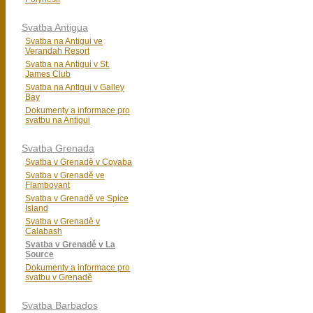
Svatba Antigua
Svatba na Antigui ve
Verandah Resort
Svatba na Antigui v St.
James Club
Svatba na Antigui v Galley
Bay
Dokumenty a informace pro
svatbu na Antigui
Svatba Grenada
Svatba v Grenadě v Coyaba
Svatba v Grenadě ve
Flamboyant
Svatba v Grenadě ve Spice
Island
Svatba v Grenadě v
Calabash
Svatba v Grenadě v La
Source
Dokumenty a informace pro
svatbu v Grenadě
Svatba Barbados