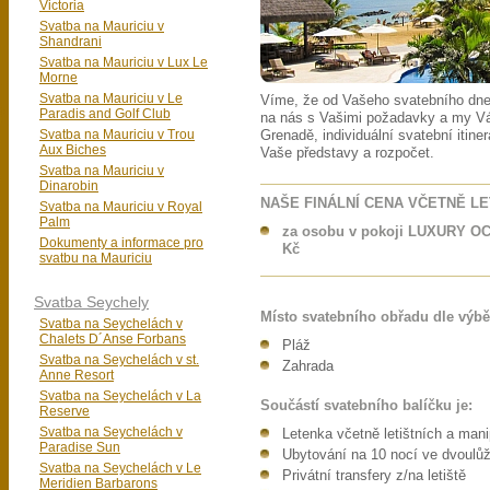
Victoria
Svatba na Mauriciu v
Shandrani
Svatba na Mauriciu v Lux Le
Morne
Svatba na Mauriciu v Le
Víme, že od Vašeho svatebního dne
Paradis and Golf Club
na nás s Vašimi požadavky a my V
Svatba na Mauriciu v Trou
Grenadě, individuální svatební itine
Aux Biches
Vaše představy a rozpočet.
Svatba na Mauriciu v
Dinarobin
NAŠE FINÁLNÍ CENA VČETNĚ L
Svatba na Mauriciu v Royal
Palm
za osobu v pokoji LUXURY OC
Dokumenty a informace pro
Kč
svatbu na Mauriciu
Svatba Seychely
Místo svatebního obřadu dle výbě
Svatba na Seychelách v
Chalets D´Anse Forbans
Pláž
Svatba na Seychelách v st.
Zahrada
Anne Resort
Svatba na Seychelách v La
Součástí svatebního balíčku je:
Reserve
Svatba na Seychelách v
Letenka včetně letištních a man
Paradise Sun
Ubytování na 10 nocí ve dvoulů
Svatba na Seychelách v Le
Privátní transfery z/na letiště
Meridien Barbarons