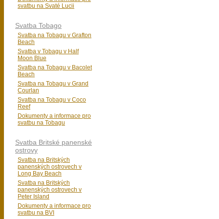
svatbu na Svaté Lucii
Svatba Tobago
Svatba na Tobagu v Grafton
Beach
Svatba v Tobagu v Half
Moon Blue
Svatba na Tobagu v Bacolet
Beach
Svatba na Tobagu v Grand
Courlan
Svatba na Tobagu v Coco
Reef
Dokumenty a informace pro
svatbu na Tobagu
Svatba Britské panenské
ostrovy
Svatba na Britských
panenských ostrovech v
Long Bay Beach
Svatba na Britských
panenských ostrovech v
Peter Island
Dokumenty a informace pro
svatbu na BVI