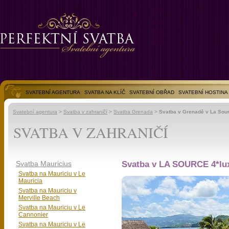
SVATEBNÍ AGENTURA
SVATBA NA KLÍČ
SVATEBNÍ OBŘAD
SVATEBNÍ HOSTINA
SVATEBNÍ FOTOGALERIE
Svatební agentura
>
Svatba v zahraničí
>
Svatba Grenada
>
Svatba v Grenadě v La Sou
SVATBA V ZAHRANIČÍ
Svatba Mauricius
Svatba v LA SOURCE 4*lu
Svatba na Mauriciu v Le
Mauricia
Svatba na Mauriciu v
Merville Beach
Svatba na Mauriciu v Le
Cannonier
Svatba na Mauriciu v Le