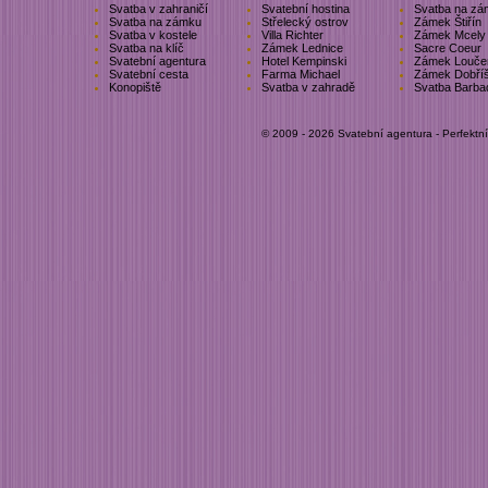
Svatba v zahraničí
Svatební hostina
Svatba na zá
Svatba na zámku
Střelecký ostrov
Zámek Štiřín
Svatba v kostele
Villa Richter
Zámek Mcely
Svatba na klíč
Zámek Lednice
Sacre Coeur
Svatební agentura
Hotel Kempinski
Zámek Louče
Svatební cesta
Farma Michael
Zámek Dobří
Konopiště
Svatba v zahradě
Svatba Barba
© 2009 - 2026 Svatební agentura - Perfektn